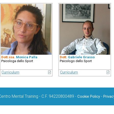
Dott.ssa
. Monica Palla
Dott
. Gabriele Grasso
Psicologa dello Sport
Psicologo dello Sport
Curriculum
Curriculum
Centro Mental Training - C.F. 94220800489 -
-
Cookie Policy
Privac