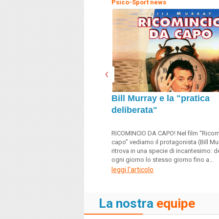
Psico-Sport news
‹
Bill Murray e la "pratica
deliberata"
RICOMINCIO DA CAPO! Nel film “Ricom
capo” vediamo il protagonista (Bill Mur
ritrova in una specie di incantesimo: de
ogni giorno lo stesso giorno fino a…
leggi l'articolo
La nostra
equipe