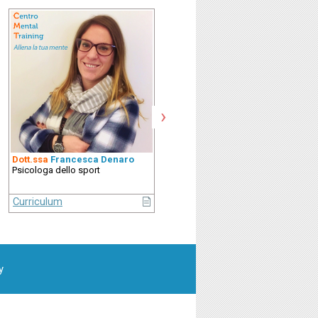
›
Dott.ssa
Francesca Denaro
Dott
. Giacomo Boganini
Psicologa dello sport
Psicologo dello Sport
Curriculum
Curriculum
y