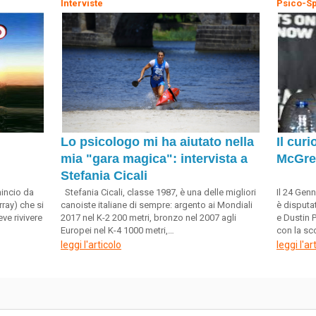
Interviste
Psico-Sp
Lo psicologo mi ha aiutato nella
Il cur
mia "gara magica": intervista a
McGre
Stefania Cicali
incio da
Stefania Cicali, classe 1987, è una delle migliori
Il 24 Genn
ray) che si
canoiste italiane di sempre: argento ai Mondiali
è disputa
ve rivivere
2017 nel K-2 200 metri, bronzo nel 2007 agli
e Dustin P
Europei nel K-4 1000 metri,…
con la sco
leggi l'articolo
leggi l'ar