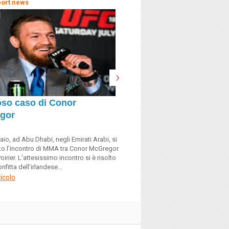
ort news
Psico-Sport news
›
ioso caso di Conor
Il vero campione cade e
gor
aio, ad Abu Dhabi, negli Emirati Arabi, si
Uno dei compititi dell’allenament
to l’incontro di MMA tra Conor McGregor
quello di aiutare l’atleta ad affronta
oirier. L’attesissimo incontro si è risolto
infatti si tratta di un evento altame
nfitta dell’irlandese…
può avere conseguenze assai dra
uno…
ticolo
leggi l'articolo