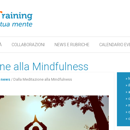
À
COLLABORAZIONI
NEWS E RUBRICHE
CALENDARIO EV
ne alla Mindfulness
» 
 news
/
Dalla Meditazione alla Mindfulness
» i
» a
» 
» 
» 
» 