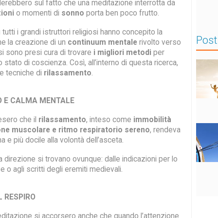
derebbero sul fatto che una meditazione interrotta da
zioni
o momenti di
sonno
porta ben poco frutto.
tutti i grandi istruttori religiosi hanno concepito la
Post
e la creazione di un
continuum mentale
rivolto verso
si sono presi cura di trovare
i migliori metodi
per
 stato di coscienza. Così, all’interno di questa ricerca,
e tecniche di
rilassamento
.
 E CALMA MENTALE
esero che il
rilassamento
, inteso come
immobilità
ione muscolare e ritmo respiratorio sereno
, rendeva
a e più docile alla volontà dell’asceta.
a direzione si trovano ovunque: dalle indicazioni per lo
o agli scritti degli eremiti medievali.
L RESPIRO
meditazione si accorsero anche che quando l’attenzione