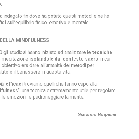
.
ha indagato fin dove ha potuto questi metodi e ne ha
ici
sull’equilibrio fisico, emotivo e mentale.
 DELLA MINDFULNESS
70 gli studiosi hanno iniziato ad analizzare le
tecniche
 e meditazione
isolandole dal contesto
sacro
in cui
ro obiettivo era dare all’umanità dei metodi per
lute e il benessere in questa vita.
più
efficaci
troviamo quelli che fanno capo alla
dfulness
”, una tecnica estremamente utile per regolare
re le emozioni e padroneggiare la mente.
Giacomo Boganini