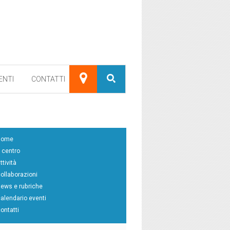
ENTI
CONTATTI
home
l centro
ttività
collaborazioni
news e rubriche
calendario eventi
contatti