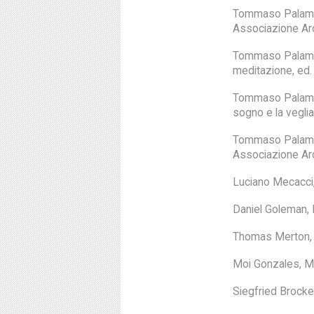
Tommaso Palamide
Associazione Ar
Tommaso Palamide
meditazione, ed
Tommaso Palamidess
sogno e la vegli
Tommaso Palamides
Associazione Ar
Luciano Mecacci, 
Daniel Goleman, 
Thomas Merton, D
Moi Gonzales, Mi
Siegfried Brocker