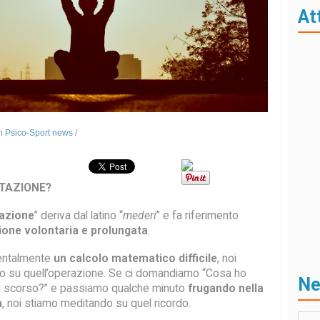
At
In
Psico-Sport news
/
ITAZIONE?
azione
” deriva dal latino “
mederi
” e fa riferimento
ione volontaria e prolungata
.
entalmente
un calcolo matematico difficile
, noi
o su quell’operazione. Se ci domandiamo “Cosa ho
N
ì scorso?” e passiamo qualche minuto
frugando nella
a
, noi stiamo meditando su quel ricordo.