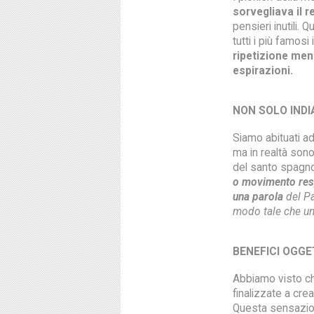
sorvegliava il r
pensieri inutili.
tutti i più famosi 
ripetizione ment
espirazioni.
NON SOLO INDI
Siamo abituati a
ma in realtà sono
del santo spagn
o movimento res
una parola
del Pa
modo tale che una
BENEFICI OGGE
Abbiamo visto che
finalizzate a cre
Questa sensazion