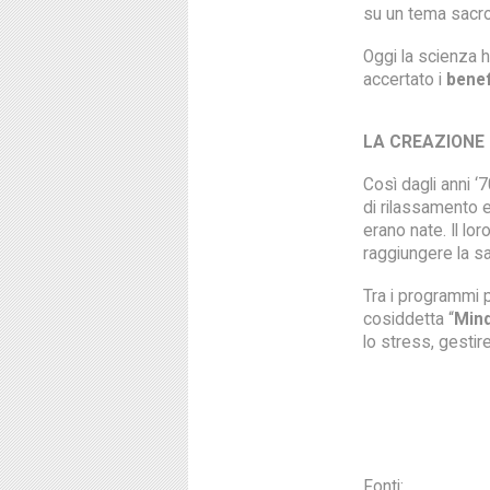
su un tema sacro
Oggi la scienza 
accertato i
benef
LA CREAZIONE
Così dagli anni ‘
di rilassamento
erano nate. Il lo
raggiungere la sa
Tra i programmi 
cosiddetta “
Min
lo stress, gesti
Fonti: