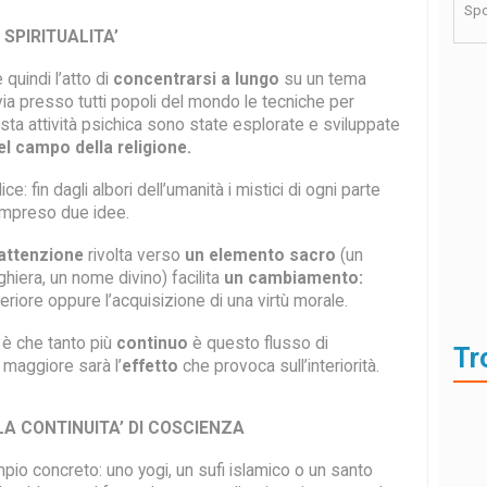
Spo
 SPIRITUALITA’
quindi l’atto di
concentrarsi a lungo
su un tema
ia presso tutti popoli del mondo le tecniche per
ta attività psichica sono state esplorate e sviluppate
el campo della religione.
ce: fin dagli albori dell’umanità i mistici di ogni parte
mpreso due idee.
’attenzione
rivolta verso
un elemento sacro
(un
hiera, un nome divino) facilita
un cambiamento:
eriore oppure l’acquisizione di una virtù morale.
è che tanto più
continuo
è questo flusso di
Tr
 maggiore sarà l’
effetto
che provoca sull’interiorità.
A CONTINUITA’ DI COSCIENZA
pio concreto: uno yogi, un sufi islamico o un santo