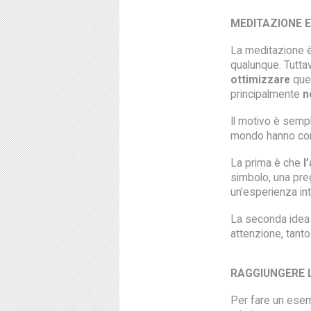
MEDITAZIONE E
La meditazione è 
qualunque. Tuttav
ottimizzare
ques
principalmente
n
Il motivo è sempli
mondo hanno co
La prima è che
l
simbolo, una preg
un’esperienza int
La seconda idea 
attenzione, tanto
RAGGIUNGERE L
Per fare un esem