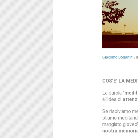
Giacomo Boganini
/
COS’E’ LA MED
La parola “
medit
all’idea di
attenz
Se risolviamo m
stiamo meditand
mangiato gioved
nostra memori