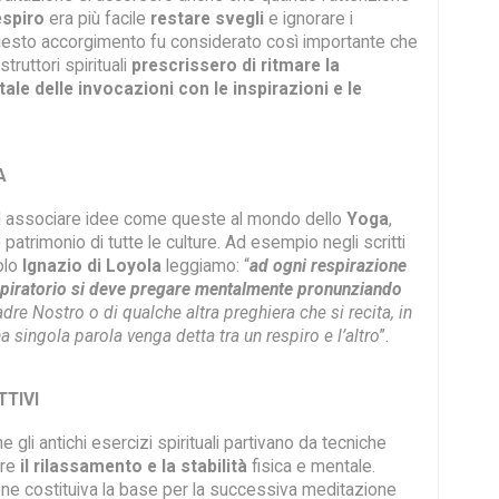
espiro
era più facile
restare svegli
e ignorare i
 Questo accorgimento fu considerato così importante che
istruttori spirituali
prescrissero di ritmare la
ale delle invocazioni con le inspirazioni e le
A
d associare idee come queste al mondo dello
Yoga
,
 patrimonio di tutte le culture. Ad esempio negli scritti
olo
Ignazio di Loyola
leggiamo: “
ad ogni respirazione
piratorio si deve pregare mentalmente pronunziando
dre Nostro o di qualche altra preghiera che si recita, in
 singola parola venga detta tra un respiro e l’altro
”.
TTIVI
 gli antichi esercizi spirituali partivano da tecniche
are
il rilassamento e la stabilità
fisica e mentale.
e costituiva la base per la successiva meditazione