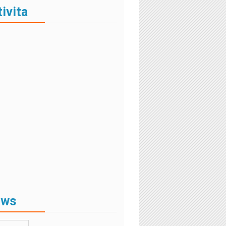
tivita
ews