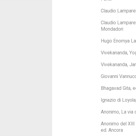
Claudio Lamparel
Claudio Lamparell
Mondadori
Hugo Enomya Lassa
Vivekananda, Yoga
Vivekananda, Jan
Giovanni Vannucci
Bhagavad Gita, e
Ignazio di Loyola,
Anonimo, La via d
Anonimo del XIII 
ed. Ancora