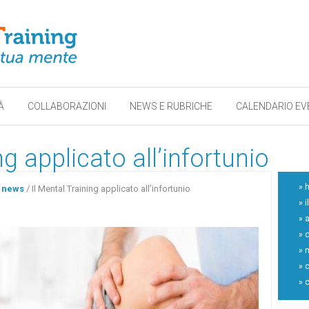
À
COLLABORAZIONI
NEWS E RUBRICHE
CALENDARIO EV
ng applicato all’infortunio
» 
 news
/
Il Mental Training applicato all’infortunio
» i
» a
» 
» 
» 
» 