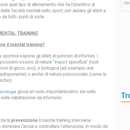
Spo
 cioè quel tipo di allenamento che ha l’obiettivo di
delle facoltà mentali nello sport, per aiutare gli atleti a
da tutti i punti di vista.
MENTAL TRAINING
ne il mental training?
sportiva espone gli atleti al pericolo di infortuni. I
ti possono essere di natura “
specifica” (ruoli
#sport
zioni di gioco, ecc), o biologica (ad esempio una
predisponente) o anche di natura psicosociale (come la
schio).
gioca un ruolo importantissimo sia nella
icologia
Tr
ella riabilitazione da infortunio.
rda la
prevenzione
il mental training interviene
 a dominare l’ansia e controllare l’attenzione, in modo da