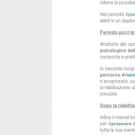
ridurre la possibi
Nel periodo
#
po
atleti in un dupl
Periodo post in
Anzitutto allo sp
psicologico del
comporta e predis
In secondo luogo 
percorso
#riabil
e progressivi, s
la riabilitazione
crescita.
Dopo la riabilit
Infine il mental t
per
#
prevenire
tutta la sua ment