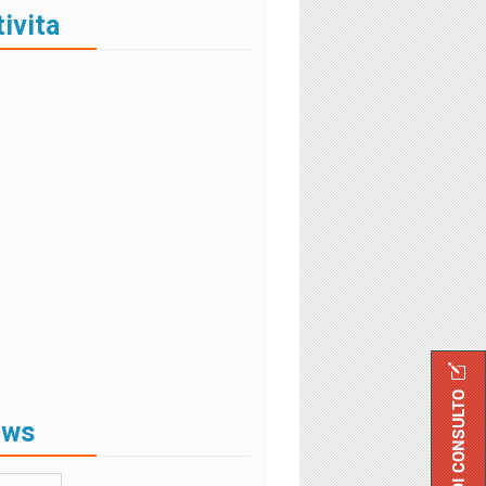
tivita
ews