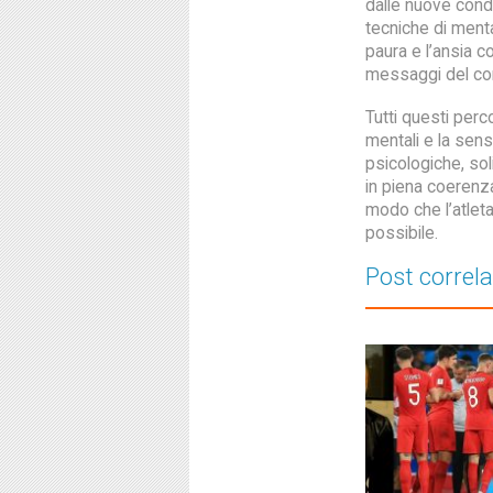
dalle nuove condi
tecniche di menta
paura e l’ansia c
messaggi del cor
Tutti questi perc
mentali e la sens
psicologiche, so
in piena coerenza 
modo che l’atleta
possibile.
Post correla