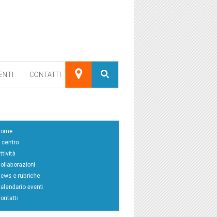
ENTI
CONTATTI
home
l centro
ttività
collaborazioni
news e rubriche
calendario eventi
contatti