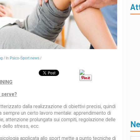
At
ng
/
In
Psico-Sport news
/
INING
 serve?
terizzato dalla realizzazione di obiettivi precisi, quindi
ca sempre un certo lavoro mentale: apprendimento di
, attenzione prolungata sui compiti, regolazione delle
N
 dello stress, ecc.
psicologia applicata allo sport mette a punto tecniche di