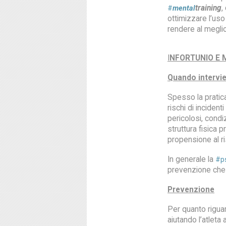
training
,
#
mental
ottimizzare l’uso 
rendere al meglio 
I
NFORTUNIO E 
Quando intervie
Spesso la pratica 
rischi di inciden
pericolosi, condi
struttura fisica 
propensione al ri
In generale la
#ps
prevenzione che n
Prevenzione
Per quanto rigua
aiutando l’atleta