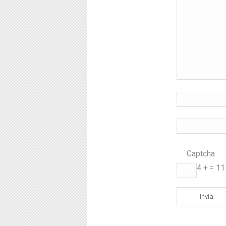
Captcha
*
4 +
= 11