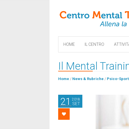
HOME
IL CENTRO
ATTIVIT
Il Mental Traini
Home
/
News & Rubriche
/
Psico-Sport
21
2018
SET