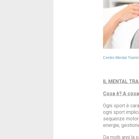
Centro Mental Traini
IL MENTAL TRA
Cosa è? A cosa
Ogni sport è carat
ogni sport impli
sequenze motorie
energie, gestione
Da molti anni la 