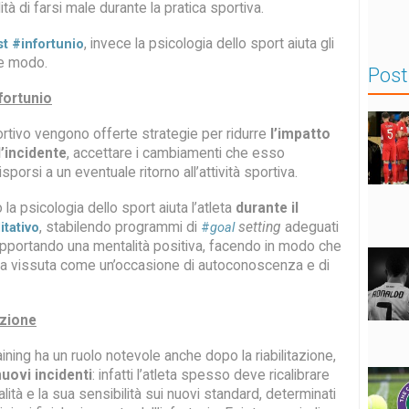
lità di farsi male durante la pratica sportiva.
, invece la psicologia dello sport aiuta gli
st
#infortunio
ice modo.
Post
fortunio
ortivo vengono offerte strategie per ridurre
l’impatto
l’incidente
, accettare i cambiamenti che esso
porsi a un eventuale ritorno all’attività sportiva.
la psicologia dello sport aiuta l’atleta
durante il
, stabilendo programmi di
setting
adeguati
itativo
#
goal
upportando una mentalità positiva, facendo in modo che
 sia vissuta come un’occasione di autoconoscenza e di
azione
raining ha un ruolo notevole anche dopo la riabilitazione,
nuovi incidenti
: infatti l’atleta spesso deve ricalibrare
alità e la sua sensibilità sui nuovi standard, determinati