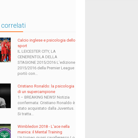
 correlati
Calcio inglese e psicologia dello
sport
IL LEICESTER CITY, LA
CENERENTOLA DELLA
STAGIONE 2015/2016 L’edizione
2015/2016 della Premier League
portò con…
Cristiano Ronaldo: la psicologia
di un supercampione
1 – BREAKING NEWS! ​Notizia
confermata: Cristiano Ronaldo è
stato acquistato dalla Juventus.
Si tratta…
Wimbledon 2018 - L'ace nella
manica: il Mental Training
Un torneo quasi cavalleresco Lo