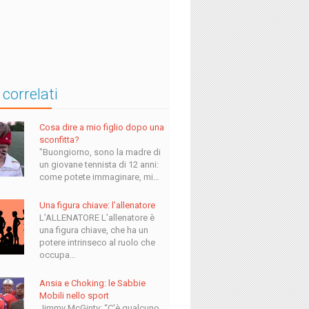
 correlati
Cosa dire a mio figlio dopo una
sconfitta?
"Buongiorno, sono la madre di
un giovane tennista di 12 anni:
come potete immaginare, mi…
Una figura chiave: l’allenatore
L’ALLENATORE L’allenatore è
una figura chiave, che ha un
potere intrinseco al ruolo che
occupa…
Ansia e Choking: le Sabbie
Mobili nello sport
Jimmy McGinty: “C'è qualcuno