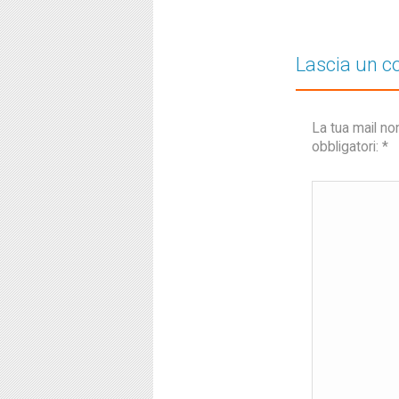
Lascia un 
La tua mail no
obbligatori:
*