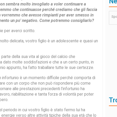
N
non sembra molto invogliato a voler continuare a
remmo che continuasse perché crediamo che gli faccia
n vorremmo che avesse rimpianti per aver smesso in
Spo
mento un po’ negativo. Come potremmo consigliarlo?
e per averci scritto.
molto delicata, vostro figlio è un adolescente e quasi un
parte della sua vita al gioco del calcio che
a dato molte soddisfazioni e che a un certo punto, in
unio appunto, ha fatto traballare tutte le sue certezze.
n infortunio è un momento difficile perché comporta di
are con un corpo che non può rispondere più come
ornare alle prestazioni precedenti l’infortunio ha
avoro, riabilitazione e tanta forza di volontà per poter
Tr
pero.
 periodo in cui vostro figlio è stato fermo lui ha
 energie verso altre attività tipiche della sua età che lo