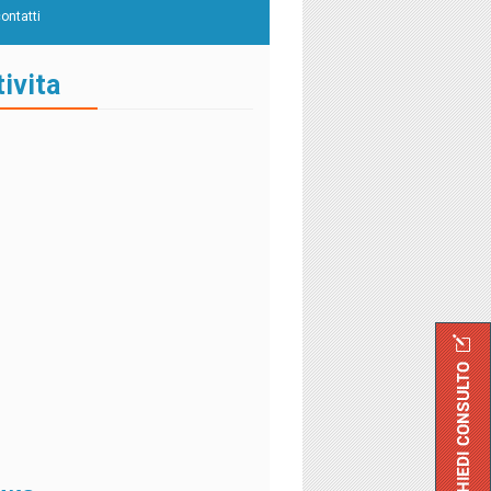
contatti
tivita