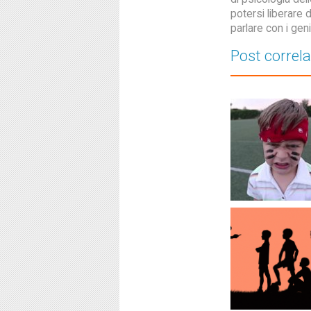
potersi liberare d
parlare con i geni
Post correla