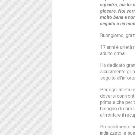
squadra, ma lui 
giocare. Noi vor
molto bene e no
seguito a un mo
Buongiorno, grazi
17 anni è un’età 
adulto ormai.
Ha dedicato gran 
sicuramente gli h
seguito all’infort
Per ogni atleta u
doversi confront
prima e che per t
bisogno di duro l
affrontare il recu
Probabilmente nel
indirizzato le sue