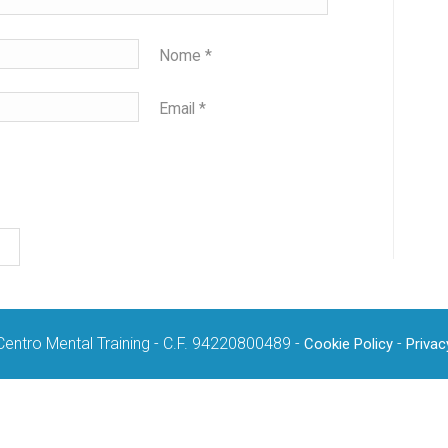
Nome
*
Email
*
Centro Mental Training - C.F. 94220800489 -
-
Cookie Policy
Privac