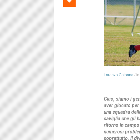
Lorenzo Colonna
/
I
Ciao, siamo i gen
aver giocato per 
una squadra della
caviglia che gli h
ritorno in campo 
numerosi problem
soprattutto, il d