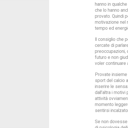
hanno in qualche
che lo hanno anc
provato. Quindi p
motivazione nel r
tempo ed energie
Il consiglio che p
cercate di parlar
preoccupazioni, q
futuro e non giu
voler continuare 
Provate insieme a
sport del calcio a
inserire le sensa
dall’altra i moti
attività ovviame
momento leggero 
sentirsi incalzat
Se non dovesse f
di psicologia del