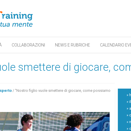
À
COLLABORAZIONI
NEWS E RUBRICHE
CALENDARIO EV
vuole smettere di giocare, 
esperto
/
“Nostro figlio vuole smettere di giocare, come possiamo
» 
» i
» a
» 
» 
» 