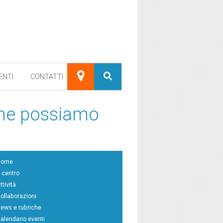
ENTI
CONTATTI
come possiamo
home
l centro
ttività
collaborazioni
news e rubriche
calendario eventi