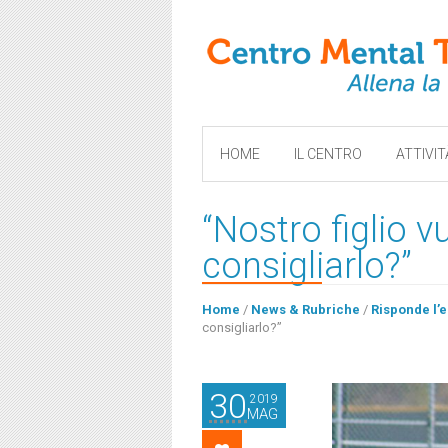
HOME
IL CENTRO
ATTIVIT
“Nostro figlio 
consigliarlo?”
Home
/
News & Rubriche
/
Risponde l’
consigliarlo?”
30
2019
MAG