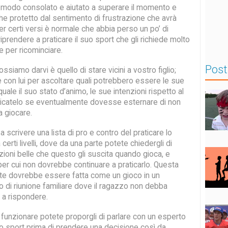
 modo consolato e aiutato a superare il momento e
he protetto dal sentimento di frustrazione che avrà
er certi versi è normale che abbia perso un po’ di
iprendere a praticare il suo sport che gli richiede molto
 per ricominciare.
Post
ossiamo darvi è quello di stare vicini a vostro figlio;
e con lui per ascoltare quali potrebbero essere le sue
uale il suo stato d’animo, le sue intenzioni rispetto al
dicatelo se eventualmente dovesse esternare di non
a giocare.
 scrivere una lista di pro e contro del praticare lo
 certi livelli, dove da una parte potete chiedergli di
zioni belle che questo gli suscita quando gioca, e
vi per cui non dovrebbe continuare a praticarlo. Questa
nte dovrebbe essere fatta come un gioco in un
di riunione familiare dove il ragazzo non debba
o a rispondere.
unzionare potete proporgli di parlare con un esperto
lo sport prima di prendere una decisione così da