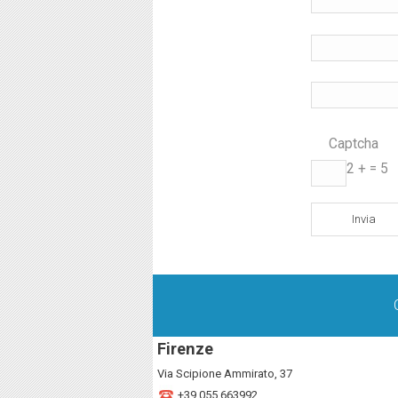
Captcha
*
2 +
= 5
Firenze
Via Scipione Ammirato, 37
+39.055.663992