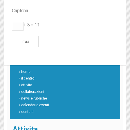
Captcha
*
+ 8 = 11
» home
» il centro
» attività
» collaborazioni
» news e rubriche
» calendario eventi
» contatti
Attivita