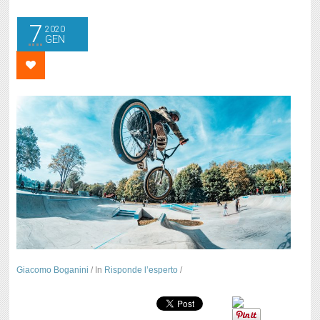
7
2020
GEN
Giacomo Boganini
/
In
Risponde l’esperto
/