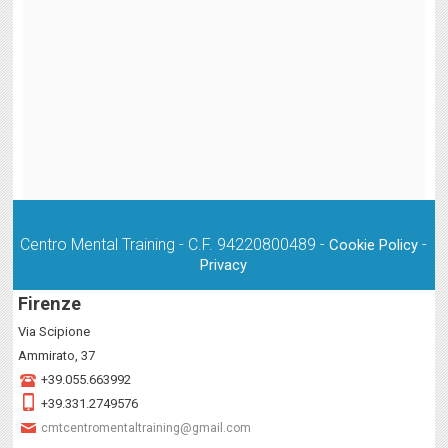
Centro Mental Training - C.F. 94220800489 -
-
Cookie Policy
Privacy
Firenze
Via Scipione
Ammirato, 37
+39.055.663992
+39.331.2749576
cmtcentromentaltraining@gmail.com