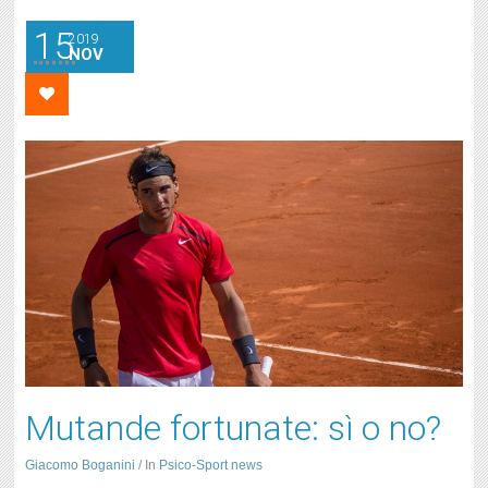
15
2019
NOV
Mutande fortunate: sì o no?
Giacomo Boganini
/
In
Psico-Sport news